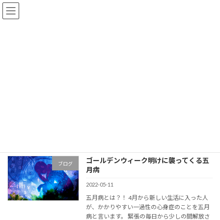
コ
ナ
ン
ビ
テ
ゲ
ン
ー
ツ
シ
へ
ョ
ブログ
ス
ン
キ
に
ッ
移
プ
動
ボディサロンCuRun
ブログ
ブログ
香りレシピ
香りレシピ
ゴールデンウィーク明けに襲ってくる五
ブログ
月病
2022-05-11
五月病とは？！ 4月から新しい生活に入った人
が、かかりやすい一過性の心身症のことを五月
病と言います。 緊張の毎日から少しの間解放さ